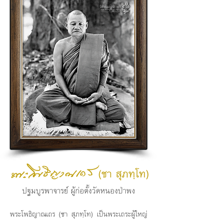
ปฐมบูรพาจารย์ ผู้ก่อตั้งวัดหนองป่าพง
พระโพธิญาณเถร (ชา สุภทฺโท) เป็นพระเถระผู้ใหญ่