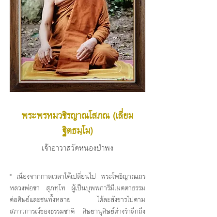
พระพรหมวชิรญาณโสภณ (เลี่ยม
ฐิตธมฺโม)
เจ้าอาวาสวัดหนองป่าพง
" เนื่องจากกาลเวลาได้เปลี่ยนไป พระโพธิญาณเถร
หลวงพ่อชา สุภทฺโท ผู้เป็นบุพพการีมีเมตตาธรรม
ต่อศิษย์และชนทั้งหลาย ได้ละสังขารไปตาม
สภาวการณ์ของธรรมชาติ ศิษยานุศิษย์ต่างรำลึกถึง