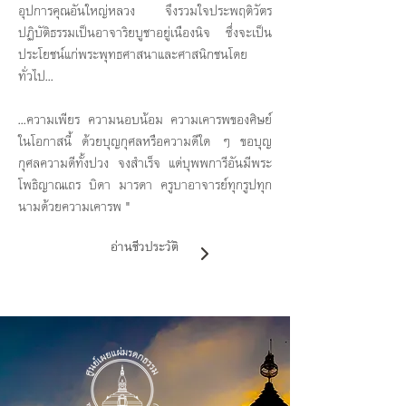
อุปการคุณอันใหญ่หลวง จึงรวมใจประพฤติวัตร
ปฏิบัติธรรมเป็นอาจาริยบูชาอยู่เนืองนิจ ซึ่งจะเป็น
ประโยชน์แก่พระพุทธศาสนาและศาสนิกชนโดย
ทั่วไป...
...ความเพียร ความนอบน้อม ความเคารพของศิษย์
ในโอกาสนี้ ด้วยบุญกุศลหรือความดีใด ๆ ขอบุญ
กุศลความดีทั้งปวง จงสำเร็จ แด่บุพพการีอันมีพระ
โพธิญาณเถร บิดา มารดา ครูบาอาจารย์ทุกรูปทุก
นามด้วยความเคารพ "
อ่านชีวประวัติ