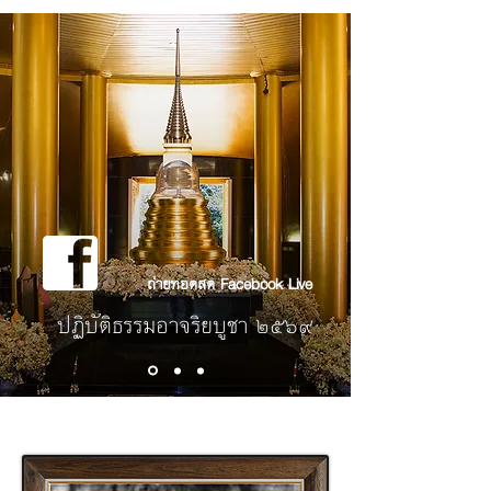
ถ่ายทอดสด Facebook Live
ปฏิบัติธรรมอาจริยบูชา ๒๕๖๙