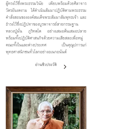
ผู้ทรงไว้ซึ่งพระธรรมวินัย เพียบพร้อมด้วยศีลาจาร
วัตรอันงดงาม ได้ดำเนินสัมมาปฏิบัติตามพระธรรม
คำสั่งสอนขององค์สมเด็จพระสัมมาสัมพุทธเจ้า และ
ธำรงไว้ซึ่งปฏิปทาของบูรพาจารย์สายกรรมฐาน
หลวงปู่มั่น ภูริทตฺโต อย่างเสมอต้นเสมอปลาย
พร้อมทั้งปฏิบัติศาสนกิจด้วยความเสียสละเพื่อหมู่
คณะทั้งในและต่างประเทศ เป็นคุณูปการแก่
พุทธศาสนิกชนทั่วโลกอย่างอเนกอนันต์
อ่านชีวประวัติ