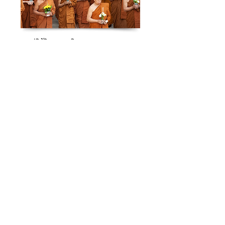
งานปฏิบัติธรรมอาจริยบูชา
๑๒ - ๑๗ มกราคม ของทุกปี
ณ วัดหนองป่าพง อำเภอวารินชำราบ จังหวัด
อุบลราชธานี
การประชุมคณะสงฆ์ประจำปี
๑๖ - ๑๗ มิถุนายน ของทุกปี