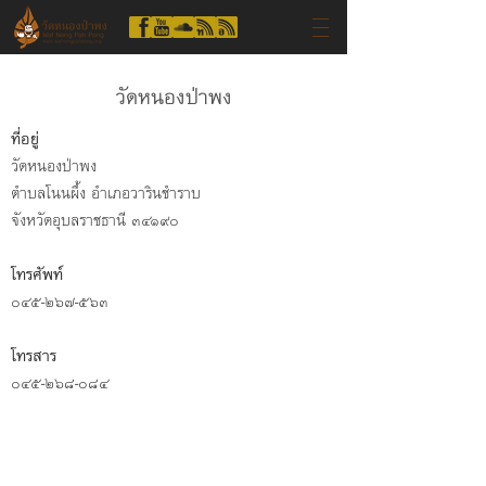
วัดหนองป่าพง
ที่อยู่
วัดหนองป่าพง
ตำบลโนนผึ้ง อำเภอวารินชำราบ
จังหวัดอุบลราชธานี ๓๔๑๙๐
โทรศัพท์
๐๔๕-๒๖๗-๕๖๓
โทรสาร
๐๔๕-๒๖๘-๐๘๔