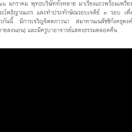
๑๖ มกราคม พุทธบริษัททั้งหลาย มาเรียงแถวพร้อมเพรียงก
พระโพธิญาณเถร และทำประทักษิณรอบเจดีย์ ๓ รอบ เพื่อ
วกันนี้ มีการเจริญจิตตภาวนา สมาทานเนสัชชิกังคธุดงค์ห
่เอนกายลงนอน) และมีครูบาอาจารย์แสดงธรรมตลอดคืน