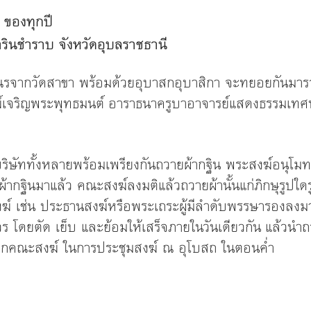
 ของทุกปี
ินชำราบ จังหวัดอุบลราชธานี
ณรจากวัดสาขา พร้อมด้วยอุบาสกอุบาสิกา จะทยอยกันมาร
งฆ์เจริญพระพุทธมนต์ อาราธนาครูบาอาจารย์แสดงธรรมเทศ
บริษัททั้งหลายพร้อมเพรียงกันถวายผ้ากฐิน พระสงฆ์อนุโมทน
ผ้ากฐินมาแล้ว คณะสงฆ์ลงมติแล้วถวายผ้านั้นแก่ภิกษุรูปใด
สงฆ์ เช่น ประธานสงฆ์หรือพระเถระผู้มีลำดับพรรษารองลงมา
ีวร โดยตัด เย็บ และย้อมให้เสร็จภายในวันเดียวกัน แล้วน
บจากคณะสงฆ์ ในการประชุมสงฆ์ ณ อุโบสถ ในตอนค่ำ