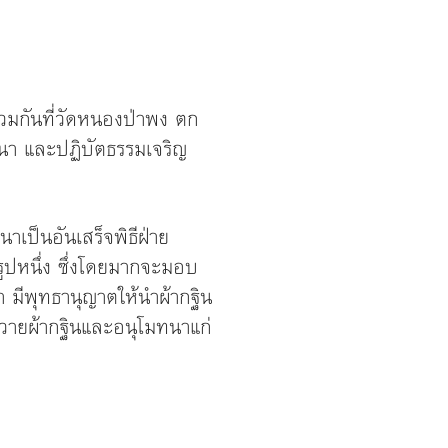
วมกันที่วัดหนองป่าพง ตก
นา และปฏิบัตธรรมเจริญ
าเป็นอันเสร็จพิธีฝ่าย
รูปหนึ่ง ซึ่งโดยมากจะมอบ
 มีพุทธานุญาตให้นำผ้ากฐิน
ำถวายผ้ากฐินและอนุโมทนาแก่