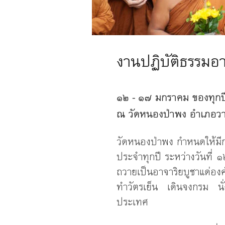
งานปฏิบัติธรรมอา
๑๒ - ๑๗ มกราคม ของทุกป
ณ วัดหนองป่าพง อำเภอวาร
วัดหนองป่าพง กำหนดให้มีก
ประจำทุกปี ระหว่างวันที่
ถวายเป็นอาจาริยบูชาแด่อ
ทำวัตรเย็น เดินจงกรม นั
ประเทศ