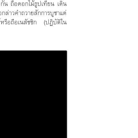
ัน ถือดอกไม้ธูปเทียน เดิน
กล่าวคำถวายสักการบูชาแด่
รือถือเนสัชชิก (ปฏิบัติใน