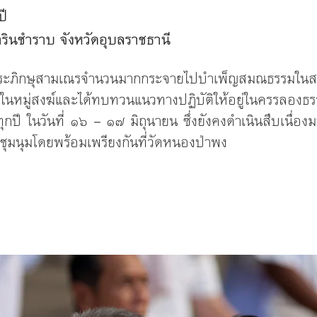
ปี
ินชำราบ จังหวัดอุบลราชธานี
ะภิกษุสามเณรจำนวนมากกระจายไปบําเพ็ญสมณธรรมในสถา
คีในหมู่สงฆ์และได้ทบทวนแนวทางปฏิบัติให้อยู่ในครรลอง
ปี ในวันที่ ๑๖ – ๑๗ มิถุนายน ซึ่งยังคงดําเนินสืบเนื่อง
ชุมนุมโดยพร้อมเพรียงกันที่วัดหนองป่าพง