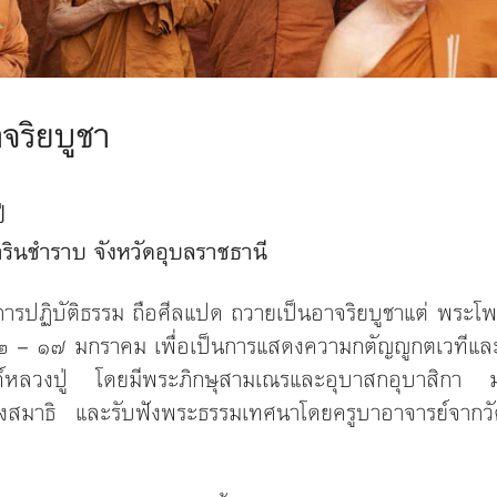
จริยบูชา
ี
ินชำราบ จังหวัดอุบลราชธานี
ารปฏิบัติธรรม ถือศีลแปด ถวายเป็นอาจริยบูชาแต่ พระโพธ
 ๑๒ – ๑๗ มกราคม เพื่อเป็นการแสดงความกตัญญูกตเวทีและ
งค์หลวงปู่ โดยมีพระภิกษุสามเณรและอุบาสกอุบาสิกา ม
่งสมาธิ และรับฟังพระธรรมเทศนาโดยครูบาอาจารย์จากวั