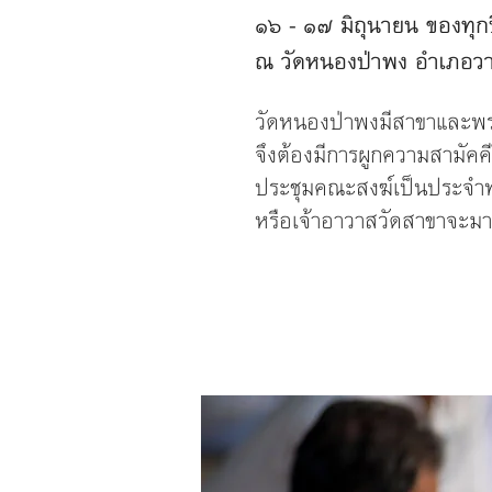
๑๖ - ๑๗ มิถุนายน ของทุก
ณ วัดหนองป่าพง อำเภอวาร
วัดหนองป่าพงมีสาขาและพร
จึงต้องมีการผูกความสามัค
ประชุมคณะสงฆ์เป็นประจำทุก
หรือเจ้าอาวาสวัดสาขาจะมา