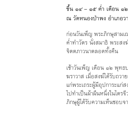
ขึ้น ๑๔ – ๑๕ ค่ำ เดือน ๑๒
ณ วัดหนองป่าพง อำเภอวาร
ก่อนวันเพ็ญ พระภิกษุสามเ
ค่ำทำวัตร นั่งสมาธิ พระส
จิตตภาวนาตลอดทั้งคืน
เช้าวันเพ็ญ เดือน ๑๒ พุทธ
ฆราวาส เมื่อสงฆ์ได้รับถวาย
แก่พระเถระผู้มีอุปการะแก่
ไปทำเป็นผ้าผืนหนึ่งในไตรจ
ภิกษุผู้ได้รับความเห็นชอ