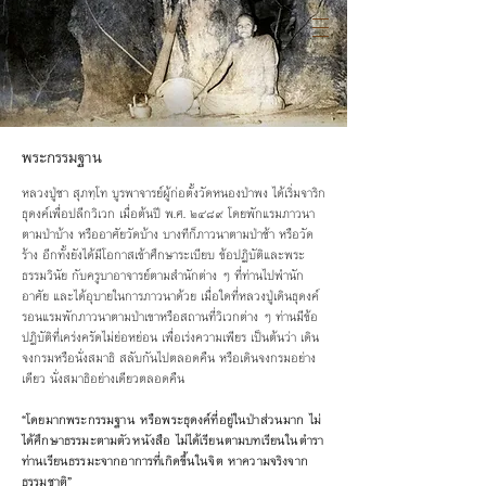
พระกรรมฐาน
หลวงปู่ชา สุภทฺโท บูรพาจารย์ผู้ก่อตั้งวัดหนองป่าพง ได้เริ่มจาริก
ธุดงค์เพื่อปลีกวิเวก เมื่อต้นปี พ.ศ. ๒๔๘๙ โดยพักแรมภาวนา
ตามป่าบ้าง หรืออาศัยวัดบ้าง บางทีก็ภาวนาตามป่าช้า หรือวัด
ร้าง อีกทั้งยังได้มีโอกาสเข้าศึกษาระเบียบ ข้อปฏิบัติและพระ
ธรรมวินัย กับครูบาอาจารย์ตามสำนักต่าง ๆ ที่ท่านไปพำนัก
อาศัย และได้อุบายในการภาวนาด้วย เมื่อใดที่หลวงปู่เดินธุดงค์
รอนแรมพักภาวนาตามป่าเขาหรือสถานที่วิเวกต่าง ๆ ท่านมีข้อ
ปฏิบัติที่เคร่งครัดไม่ย่อหย่อน เพื่อเร่งความเพียร เป็นต้นว่า เดิน
จงกรมหรือนั่งสมาธิ สลับกันไปตลอดคืน หรือเดินจงกรมอย่าง
เดียว นั่งสมาธิอย่างเดียวตลอดคืน
“โดยมากพระกรรมฐาน หรือพระธุดงค์ที่อยู่ในป่าส่วนมาก ไม่
ได้ศึกษาธรรมะตามตัวหนังสือ ไม่ได้เรียนตาม
บทเรียนในตำรา
ท่านเรียนธรรมะจากอาการที่เกิดขึ้นในจิต หาความจริงจาก
ธรรมชาติ”