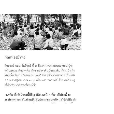
วัดหนองป่าพง
ในช่วงบ่ายของวันจันทร์ ที่ ๘ มีนาคม พ.ศ. ๒๔๙๗ หลวงปู่ชา
พร้อมคณะเดินธุดงค์มาถึงชายป่าดงดิบอันหนาทึบ ที่ชาวบ้านใน
สมัยนั้นเรียกว่า “ดงหนองป่าพง” ซึ่งอยู่ห่างจากบ้านก่อ บ้านเกิด
ของหลวงปู่ประมาณ ๒ - ๓ กิโลเมตร หลวงพ่อได้ปรารภถึงเหตุ
ที่เดินทางมาสถานที่แห่งนี้ว่า
“แต่ที่มาถึงวัดป่าพงนี้ก็มีญาติโยมแม่นิมนต์มา ก็ได้มานี่ มา
อาศัย เพราะเราก็...ท่านเป็นผู้อุปการะมา แต่เกิดมาก็ยังไม่มีอะไร
จะตอบแทนบุญคุณของท่าน เลยวกมาอยู่ที่วัดหนองป่าพงนี้
...สมัยนั้นอาตมาเป็นเด็ก ๆ ได้ยินโยมพ่อเล่าให้ฟังว่า ท่าน