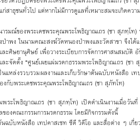
ตรปฏิบัติของพระเดชพระคุณพระโพธิญาณเถร (ชา สุภท
แก่สาธุชนทั่วไป
แต่หากไม่มีการดูแลที่เหมาะสมจะเกิดควา
รมณ์ของพระเดชพระคุณพระโพธิญาณเถร (ชา สุภทฺโท) พร
องป่าพง ในนามคณะสงฆ์วัดหนองป่าพงและวัดสาขา จึงได้แต
ละศิษยานุศิษย์ เพื่อวางระเบียบการจัดการศาสนสมบัติ 
และจัดตั้ง
ศูนย์เผยแผ่มรดกธรรมพระโพธิญาณเถร (ชา สุ
“
แหล่งรวบรวมผลงานและเก็บรักษาต้นฉบับหนังสือ เทปธร
ยวข้องกับพระเดชพระคุณพระโพธิญาณเถร (ชา สุภัทโท)
มพระโพธิญาณเถร (ชา สุภทฺโท) เปิดดำเนินงานเมื่อวันท
ของคณะกรรมการมรดกธรรม โดยมีกิจกรรมดังนี้
นฉบับหนังสือ เทปคาสเซท ซีดี วิดีโอ และสื่อต่าง ๆ เกี