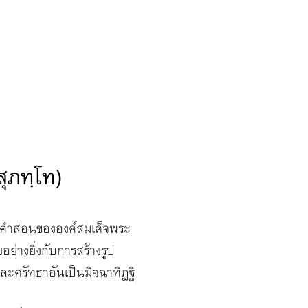
ุภทฺโท)
มคำสอนขององค์สมเด็จพระ
ย่างยิ่งกับการสร้างรูป
ะศรัทธาอันเป็นมิจฉาทิฏฐิ