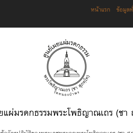
หน้าแรก
ข้อมูลท
ผยแผ่มรดกธรรมพระโพธิญาณเถร (ชา ส