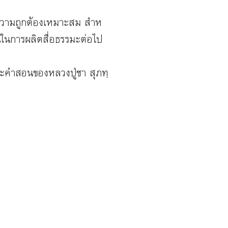
ีความถูกต้องเหมาะสม สําห
ในการผลิตสื่อธรรมะต่อไป
รมะคําสอนของหลวงปู่ชา
สุภทฺ