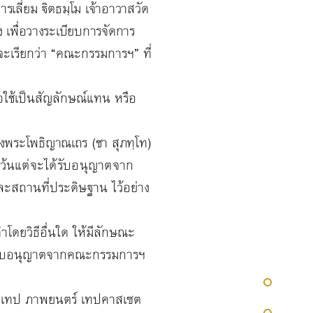
เลี่ยม ิตธมฺโม เจ้าอาวาส
วัด
 เพื่อวางระเบียบการจัดการ
้จะเรียกว่า “คณะกรรมการฯ”
ที่
อใช้เป็นสัญลักษณ์แทน หรือ
งถึงพระโพธิญาณเถร (ชา สุภทฺโท)
 เว้นแต่จะได้รับอนุญาตจาก
สถานที่ประดิษฐาน ไว้อย่าง
ยวิธีอื่นใด ให้มีลักษณะ
ด้รับอนุญาตจากคณะกรรมการฯ
โอเทป ภาพยนตร์ เทปคาสเซต