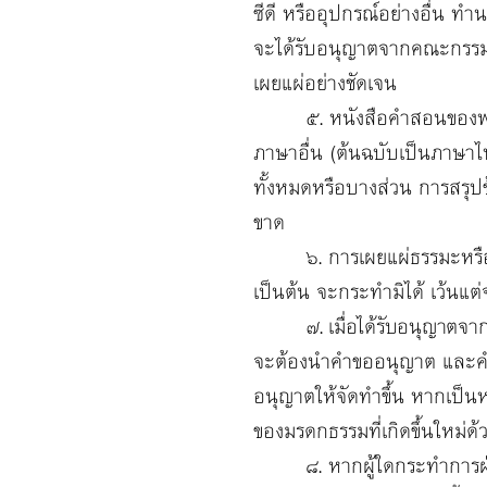
ซีดี หรืออุปกรณ์อย่างอื่น ทำ
จะได้รับอนุญาตจากคณะกรรม
เผยแผ่อย่างชัดเจน
๕. หนังสือคำสอนของพระโพธิ
ภาษาอื่น (ต้นฉบับเป็นภาษาไท
ทั้งหมดหรือบางส่วน การสรุป
ขาด
๖. การเผยแผ่ธรรมะหรือคำสอ
เป็นต้น
จะกระทำมิได้ เว้นแ
๗. เมื่อได้รับอนุญาตจ
จะต้องนำคำขออนุญาต และคำอน
อนุญาตให้จัดทำขึ้น หากเป็นหน
ของมรดกธรรมที่เกิดขึ้นใหม่ด
๘. หากผู้ใดกระทำการฝ่าฝืนระ