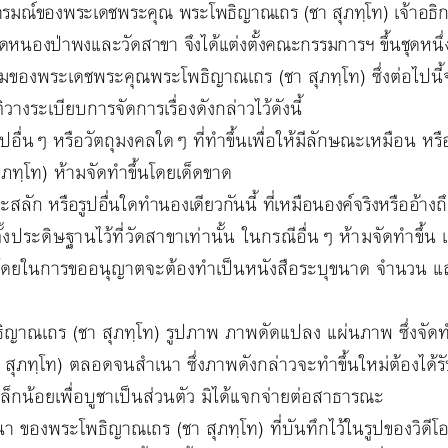
ารมณ์ของพระเดชพระคุณ พระโพธิญาณเถร (ชา สุภทฺโท) เจ้าอธิการ
องป่าพงและวัดสาขา จึงได้แต่งตั้งคณะกรรมการฯ ขึ้นชุดหนึ่ง
มของพระเดชพระคุณพระโพธิญาณเถร (ชา สุภทฺโท) ซึ่งต่อไปนี
งระเบียบการจัดการเรื่องดังกล่าวไว้ดังนี้
่นๆ หรือวัตถุมงคลใดๆ ที่ทำขึ้นเพื่อให้มีลักษณะเหมือน หรื
ภทฺโท) ห้ามจัดทำขึ้นโดยเด็ดขาด
แกะสลัก หรือรูปอื่นใดทำนองเดียวกันนี้ ที่เหมือนองค์จริงหรืออ้า
งประดิษฐานไว้ที่วัดสาขาเท่านั้น ในกรณีอื่นๆ ห้ามจัดทำขึ้น
โดยในการขออนุญาตจะต้องทำเป็นหนังสือระบุขนาด จำนวน และ
ร (ชา สุภทฺโท) รูปภาพ ภาพดัดแปลง แผ่นภาพ ซึ่งจัดทำโด
สุภทฺโท) ตลอดจนสำเนา ซึ่งภาพดังกล่าวจะทำขึ้นใหม่ต้องไ
เล็กน้อยเพื่อบูชาเป็นส่วนตัว มิได้แจกจ่ายต่อสาธารณะ
พระโพธิญาณเถร (ชา สุภทฺโท) ที่บันทึกไว้ในรูปของวิดี