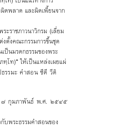
ฺโท) เป็นแนวทางการ
มผิดพลาด และผิดเพี้ยนจาก
ะราชภาวนาวิกรม (เลี่ยม
่งตั้งคณะกรรมการขึ้นชุด
อันเป็นมรดกธรรมของพระ
ภทฺโท)
ให้เป็นแหล่งเผยแผ่
”
รมะ คําสอน ซีดี วีดิ
ี่ ๗ กุมภาพันธ์ พ.ศ. ๒๕๔๕
่ยวกับพระธรรมคําสอนของ