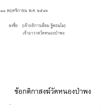
 ๑๑ พฤศจิกายน พ.ศ. ๒๕๔๓
ิการเลี่ยม ฐิตธมฺโม)
วัดหนองป่าพง
ข้อกติกาสงฆ์วัดหนองป่าพง