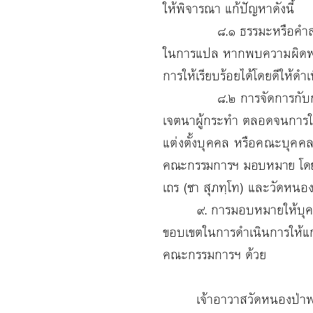
ให้พิจารณา แก้ปัญหาดังนี้
๘.๑ ธรรมะหรือคำสอนที่แ
ในการแปล หากพบความผิดพลาด
การให้เรียบร้อยได้โดยดีให้ด
๘.๒ การจัดการกับการฝ่าฝื
เจตนาผู้กระทำ ตลอดจนการใ
แต่งตั้งบุคคล หรือคณะบุคคล
คณะกรรมการฯ มอบหมาย โดยยึด
เถร (ชา
สุภทฺโท) และวัดหนอ
๙. การมอบหมายให้บุคคลห
ขอบเขตในการดำเนินการให้แ
คณะกรรมการฯ ด้วย
เจ้าอาวาสวัดหนองป่าพงเป็