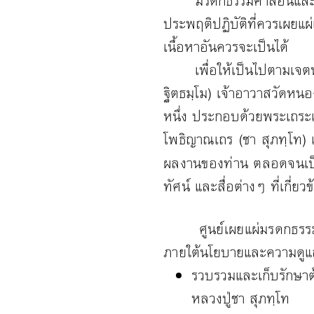
มรดกธรรมคำสอนและข้อวั
ประพฤติปฏิบัติที่ควรเผยแผ่
เนื้อหาอันควรจะเป็นได้
เพื่อให้เป็นไปตามเจตนา
ฐิตธมฺโม) เจ้าอาวาสวัดหน
หนึ่ง ประกอบด้วยพระเถระแ
โพธิญาณเถร (ชา สุภทฺโท) 
ผลงานของท่าน ตลอดจนเป็น
ทัศน์
และสื่อต่างๆ ที่เกี่
ศูนย์เผยแผ่มรดกธรร
ภายใต้
นโยบายและความดูแล
รวบรวมและเก็บรักษาต้
หลวงปู่ชา สุภทฺโท