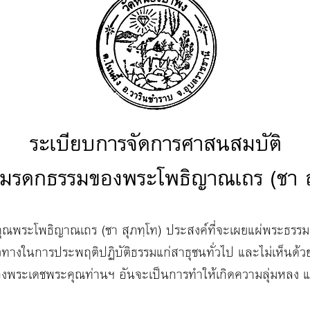
ระเบียบการจัดการศาสนสมบัติ
นมรดกธรรมของพระโพธิญาณเถร (ชา ส
ระโพธิญาณเถร (ชา สุภทฺโท) ประสงค์ที่จะเผยแผ่พระธรร
นวทางในการประพฤติปฏิบัติธรรมแก่สาธุชนทั่วไป และไม่เห็นด้วยอ
งพระเดชพระคุณท่านฯ อันจะเป็นการทำให้เกิดความลุ่มหลง แล