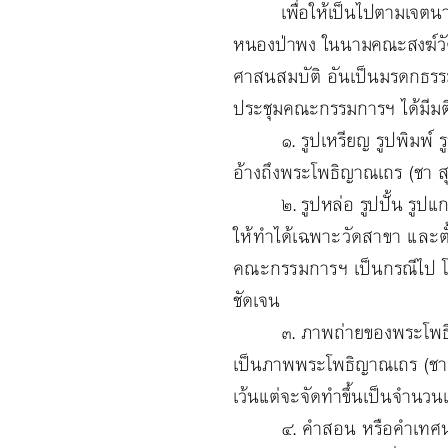
เพื่อให้เป็นไปตามเจตน
หนองป่าพง ในนามคณะสงฆ์วัดหน
ศาสนสมบัติ อันเป็นมรดกธรร
ประชุมคณะกรรมการฯ ได้มีมติวา
๑. รูปเหรียญ รูปพิมพ์ รูปอื
อ้างถึงพระโพธิญาณเถร (ชา สุ
๒. รูปหล่อ รูปปั้น รูป
ให้ทำได้เฉพาะวัดสาขา และตั้
คณะกรรมการฯ
เป็นกรณีไป 
ชัดเจน
๓. ภาพถ่ายของพระโพธิญาณเถ
เป็นภาพพระโพธิญาณเถร (ชา 
เว้นแต่จะจัดทำขึ้นเป็นจำนวน
๔. คำสอน หรือคำเทศนา ของ