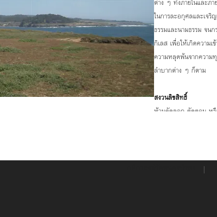
ต่าง ๆ ทั้งภายในและภา
ในการละอกุศลและเจริญกุ
ธรรมและนามธรรม จนกระท
กิเลส เพื่อให้เกิดความ
ความหลุดพ้นจากความทุ
ลำบากต่าง ๆ ก็ตาม
สงวนลิขสิทธิ์
ห้ามคัดลอก ตัดตอน หรื
หากท่านใดประสงค์จัดพ
โปรดติดต่อขออนุญาต
เจ้าอาวาสวัดหนองป่าพง
ตำบลโนนผึ้ง อำเภอวาริ
กติกาสงฆ์วัดหนองป่าพง
ร
โทรศัพท์ 045-267-56