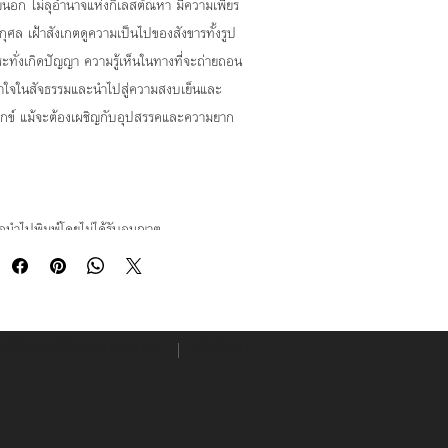
ยนอก ไม่ลุอำนาจแห่งกิเลสตัณหา มีความเพียร
ศล เฝ้าสังเกตดูความเป็นไปของสังขารทั้งรูป
ั่งเกิดปัญญา ความรู้เห็นในทางที่จะถ่ายถอน
เข้าใจในสัจธรรมและนำไปสู่ความสงบเย็นและ
กข์ แม้จะต้องเผชิญกับอุปสรรคและความยาก
อนำไปพิมพ์โดยไม่ได้รับอนุญาต
ิมพ์เป็นธรรมบรรณาการ
นชำราบ จังหวัดอุบลราชธานี 34190
ะเบียบการจัดการมรดกธรรม
ติดต่อเรา
3, 045-268-084