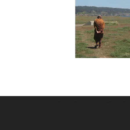
สงวนลิขสิทธิ์ © copyright วัดหนองป่าพง