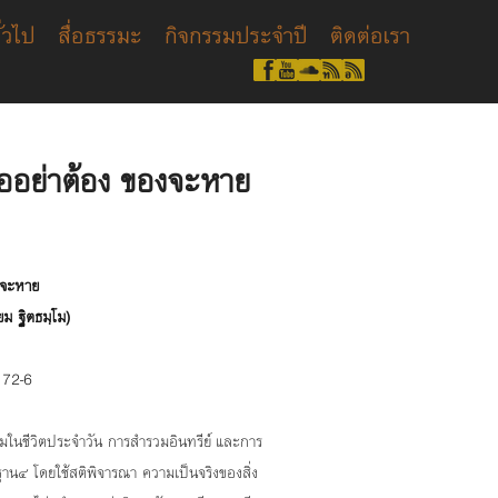
ั่วไป
สื่อธรรมะ
กิจกรรมประจำปี
ติดต่อเรา
มืออย่าต้อง ของจะหาย
องจะหาย
ยม ฐิตธมฺโม)
172-6 
รรมในชีวิตประจำวัน การสำรวมอินทรีย์ และการ
าน๔ โดยใช้สติพิจารณา ความเป็นจริงของสิ่ง